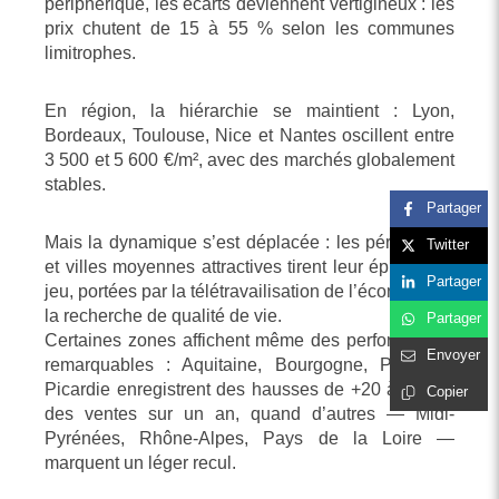
périphérique, les écarts deviennent vertigineux : les
prix chutent de 15 à 55 % selon les communes
limitrophes.
En région, la hiérarchie se maintient : Lyon,
Bordeaux, Toulouse, Nice et Nantes oscillent entre
3 500 et 5 600 €/m², avec des marchés globalement
stables.
Partager
Mais la dynamique s’est déplacée : les périphéries
Twitter
et villes moyennes attractives tirent leur épingle du
Partager
jeu, portées par la télétravailisation de l’économie et
la recherche de qualité de vie.
Partager
Certaines zones affichent même des performances
Envoyer
remarquables : Aquitaine, Bourgogne, PACA et
Picardie enregistrent des hausses de +20 à +25 %
Copier
des ventes sur un an, quand d’autres — Midi-
Pyrénées, Rhône-Alpes, Pays de la Loire —
marquent un léger recul.